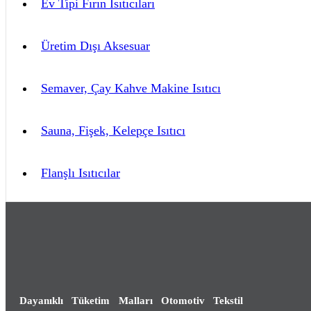
Ev Tipi Fırın Isıtıcıları
Üretim Dışı Aksesuar
Semaver, Çay Kahve Makine Isıtıcı
Sauna, Fişek, Kelepçe Isıtıcı
Flanşlı Isıtıcılar
Dayanıklı Tüketim Malları Otomotiv Tekstil