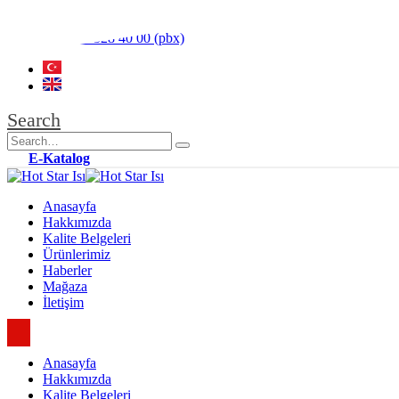
info@hotstarisi.com
+90 312 328 40 00 (pbx)
Search
E-Katalog
Anasayfa
Hakkımızda
Kalite Belgeleri
Ürünlerimiz
Haberler
Mağaza
İletişim
Anasayfa
Hakkımızda
Kalite Belgeleri