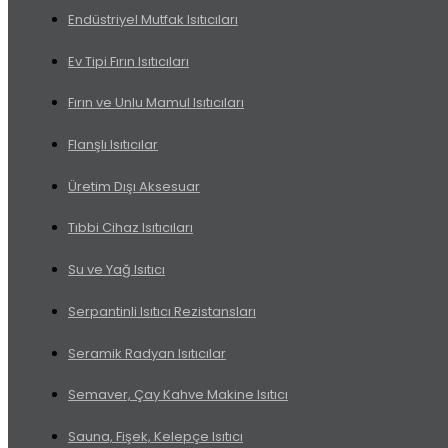
Endüstriyel Mutfak Isıtıcıları
Ev Tipi Fırın Isıtıcıları
Fırın ve Unlu Mamul Isıtıcıları
Flanşlı Isıtıcılar
Üretim Dışı Aksesuar
Tıbbi Cihaz Isıtıcıları
Su ve Yağ Isıtıcı
Serpantinli Isıtıcı Rezistansları
Seramik Radyan Isıtıcılar
Semaver, Çay Kahve Makine Isıtıcı
Sauna, Fişek, Kelepçe Isıtıcı