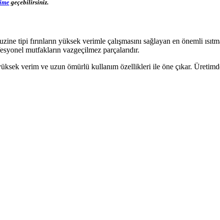
şime
geçebilirsiniz.
kuzine tipi fırınların yüksek verimle çalışmasını sağlayan en önemli ıs
fesyonel mutfakların vazgeçilmez parçalarıdır.
, yüksek verim ve uzun ömürlü kullanım özellikleri ile öne çıkar. Üretim