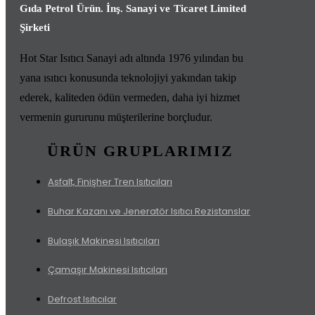
Gıda Petrol Ürün. İnş. Sanayi ve Ticaret Limited
Şirketi
Hot Star Isıtıcı Sanayi adı altında 1976 yılından bu
yana ısıtıcı konusunda teknolojiyi yakından takip
ederek, kaliteden ödün vermeden, daha iyi hizmet
vermenin gururunu müşterilerine borçludur.
ÜRÜN GRUPLARIMIZ
Asfalt, Finişher Tren Isıtıcıları
Buhar Kazanı ve Jeneratör Isıtıcı Rezistanslar
Bulaşık Makinesi Isıtıcıları
Çamaşır Makinesi Isıtıcıları
Defrost Isıtıcılar