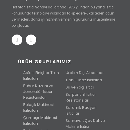
Hot Star Isıtıcı Sanayi adı altında 1976 yılından bu yana ısıtıcı
konusunda teknolojiyi yakından takip ederek, kaliteden ödün
vermeden, daha iyi hizmet vermenin gururunu müşterilerine
borçludur.
ÜRÜN GRUPLARIMIZ
Asfalt, Finişher Tren
Üretim Dışı Aksesuar
Isıtıcıları
Tıbbi Cihaz Isıtıcıları
Buhar Kazanı ve
Su ve Yağ Isıtıcı
Jeneratör Isıtıcı
Serpantinli Isıtıcı
Rezistanslar
Rezistansları
Bulaşık Makinesi
Seramik Radyan
Isıtıcıları
Isıtıcılar
Çamaşır Makinesi
Semaver, Çay Kahve
Isıtıcıları
Makine Isıtıcı