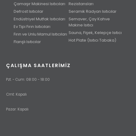
Çamaşır Makinesi Isıtıcıları
Rezistansları
Defrost Isıtıcılar
Seramik Radyan Isıtıcılar
Endüstriyel Mutfak Isıtıcıları
Semaver, Çay Kahve
Makine Isıtıcı
Ev Tipi Fırın Isıtıcıları
Sauna, Fişek, Kelepçe Isıtıcı
Fırın ve Unlu Mamul Isıtıcıları
Hot Plate (Isıtıcı Tabaka)
Flanşlı Isıtıcılar
ÇALIŞMA SAATLERIMIZ
Pzt. - Cum: 08:00 - 18:00
Cmt: Kapalı
Pazar: Kapalı