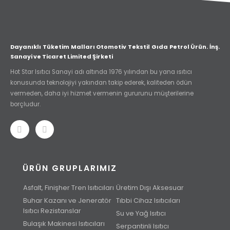
Dayanıklı Tüketim Malları Otomotiv Tekstil Gıda Petrol Ürün. İnş.
Sanayi ve Ticaret Limited Şirketi
Hot Star Isıtıcı Sanayi adı altında 1976 yılından bu yana ısıtıcı
konusunda teknolojiyi yakından takip ederek, kaliteden ödün
vermeden, daha iyi hizmet vermenin gururunu müşterilerine
borçludur.
ÜRÜN GRUPLARIMIZ
Asfalt, Finişher Tren Isıtıcıları
Üretim Dışı Aksesuar
Buhar Kazanı ve Jeneratör
Tıbbi Cihaz Isıtıcıları
Isıtıcı Rezistanslar
Su ve Yağ Isıtıcı
Bulaşık Makinesi Isıtıcıları
Serpantinli Isıtıcı