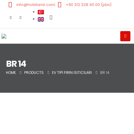
info@hotstarisi.com
+90 312 328 40 00 (pbx)
BR 14
HOME
PRODUCTS
EV TIPI FIRIN ISITICILARI
BR 14