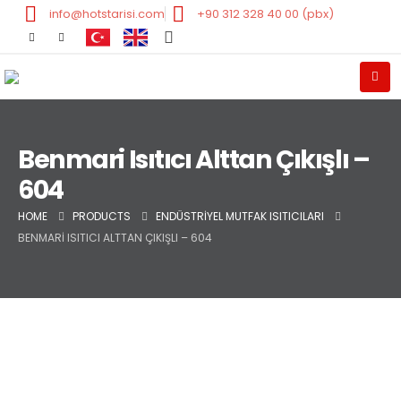
info@hotstarisi.com
+90 312 328 40 00 (pbx)
Benmari Isıtıcı Alttan Çıkışlı –
604
HOME
PRODUCTS
ENDÜSTRIYEL MUTFAK ISITICILARI
BENMARI ISITICI ALTTAN ÇIKIŞLI – 604