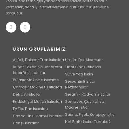
konusunda teknolojiyi yakından takip ederek, kaliteden ödün
vermeden, daha iyi hizmet vermenin gururunu müşterilerine
borçludur.
ÜRÜN GRUPLARIMIZ
Asfalt, Finişher Tren Isıtıcıları
Üretim Dışı Aksesuar
Buhar Kazanı ve Jeneratör
Tıbbi Cihaz Isıtıcıları
Isıtıcı Rezistanslar
Su ve Yağ Isıtıcı
Bulaşık Makinesi Isıtıcıları
Serpantinli Isıtıcı
Çamaşır Makinesi Isıtıcıları
Rezistansları
Defrost Isıtıcılar
Seramik Radyan Isıtıcılar
Endüstriyel Mutfak Isıtıcıları
Semaver, Çay Kahve
Makine Isıtıcı
Ev Tipi Fırın Isıtıcıları
Sauna, Fişek, Kelepçe Isıtıcı
Fırın ve Unlu Mamul Isıtıcıları
Hot Plate (Isıtıcı Tabaka)
Flanşlı Isıtıcılar