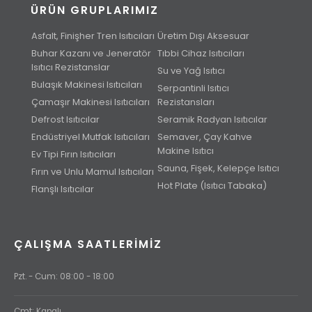
ÜRÜN GRUPLARIMIZ
Asfalt, Finişher Tren Isıtıcıları
Üretim Dışı Aksesuar
Buhar Kazanı ve Jeneratör
Tıbbi Cihaz Isıtıcıları
Isıtıcı Rezistanslar
Su ve Yağ Isıtıcı
Bulaşık Makinesi Isıtıcıları
Serpantinli Isıtıcı
Çamaşır Makinesi Isıtıcıları
Rezistansları
Defrost Isıtıcılar
Seramik Radyan Isıtıcılar
Endüstriyel Mutfak Isıtıcıları
Semaver, Çay Kahve
Makine Isıtıcı
Ev Tipi Fırın Isıtıcıları
Sauna, Fişek, Kelepçe Isıtıcı
Fırın ve Unlu Mamul Isıtıcıları
Hot Plate (Isıtıcı Tabaka)
Flanşlı Isıtıcılar
ÇALIŞMA SAATLERIMIZ
Pzt. - Cum: 08:00 - 18:00
Cmt: Kapalı