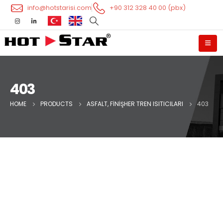
info@hotstarisi.com
+90 312 328 40 00 (pbx)
403
HOME
PRODUCTS
ASFALT, FINIŞHER TREN ISITICILARI
403