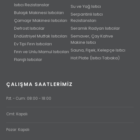
Isıtıcı Rezistanslar
Su ve Yağ Isıtıcı
Bulaşık Makinesi Isıtıcıları
Serpantinli Isıtıcı
Çamaşır Makinesi Isıtıcıları
Rezistansları
Defrost Isıtıcılar
Seramik Radyan Isıtıcılar
Endüstriyel Mutfak Isıtıcıları
Semaver, Çay Kahve
Makine Isıtıcı
Ev Tipi Fırın Isıtıcıları
Sauna, Fişek, Kelepçe Isıtıcı
Fırın ve Unlu Mamul Isıtıcıları
Hot Plate (Isıtıcı Tabaka)
Flanşlı Isıtıcılar
ÇALIŞMA SAATLERIMIZ
Pzt. - Cum: 08:00 - 18:00
Cmt: Kapalı
Pazar: Kapalı